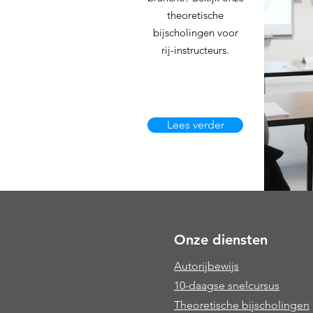
theoretische
bijscholingen voor
rij-instructeurs.
Lees verder
Onze diensten
Autorijbewijs
10-daagse snelcursus
Theoretische bijscholingen