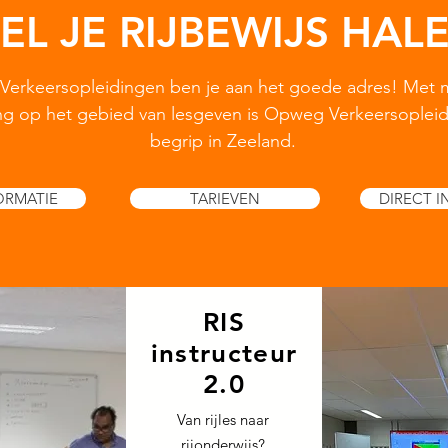
EL JE RIJBEWIJS HAL
Verkeersopleidingen ben je aan het goede adres! Met 
ring op het gebied van lesgeven is Opweg Verkeersoplei
begrip in Zeeland.
ORMATIE
TARIEVEN
DIRECT I
RIS
instructeur
2.0
Van rijles naar
rijonderwijs?