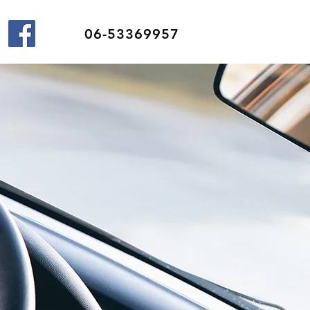
06-53369957
ERAL
EG.