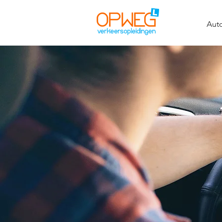
Auto
ALT
ZE