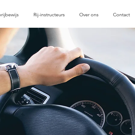
rijbewijs
Rij-instructeurs
Over ons
Contact
IJD EN OV
KER OP W