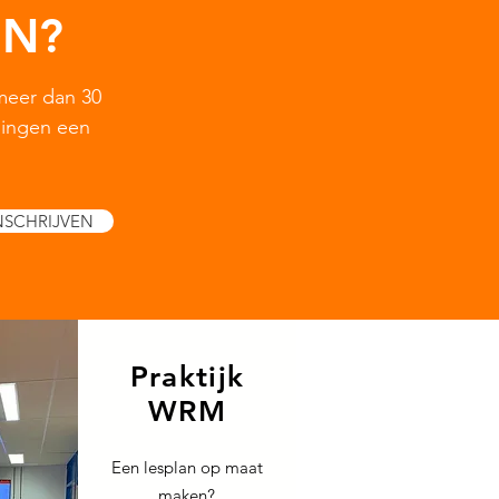
EN?
meer dan 30
dingen een
NSCHRIJVEN
Praktijk
WRM
Een lesplan op maat
maken?