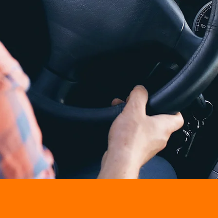
egeleiding
Opleidingen op maat
Sche