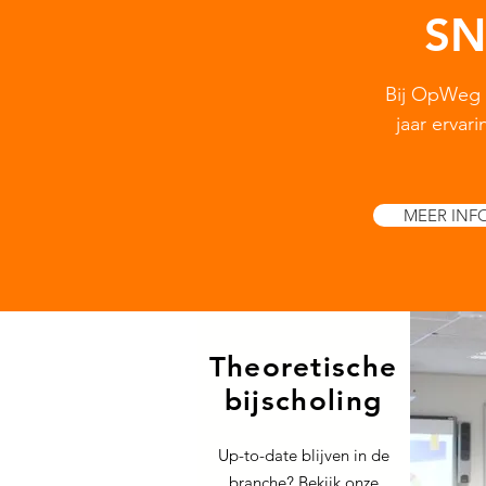
SN
Bij OpWeg 
jaar erva
MEER INF
Theoretische
bijscholing
Up-to-date blijven in de
branche? Bekijk onze