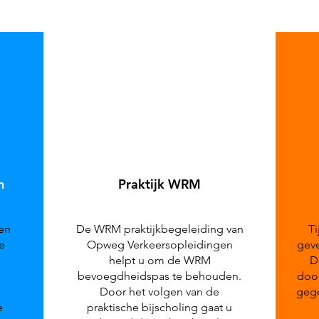
n
Praktijk WRM
men
De WRM praktijkbegeleiding van
Ti
e
Opweg Verkeersopleidingen
geve
helpt u om de WRM
D
bevoegdheidspas te behouden.
door
Door het volgen van de
gege
e
praktische bijscholing gaat u