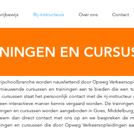
rijbewijs
Rij-instructeurs
Over ons
Contact
ININGEN EN CURSU
e rijschoolbranche worden nauwlettend door Opweg Verkeersop
rnieuwende cursussen en trainingen aan te bieden die een to
n cursussen staat het persoonlijk contact met de rij-instructeu
 een interactieve manier kennis vergaard worden. De traininge
ningen en cursussen worden aangeboden in Goes, Middelburg,
n, neem dan direct contact met ons op en we bespreken de 
rainingen en cursussen die door Opweg Verkeersopleidingen 