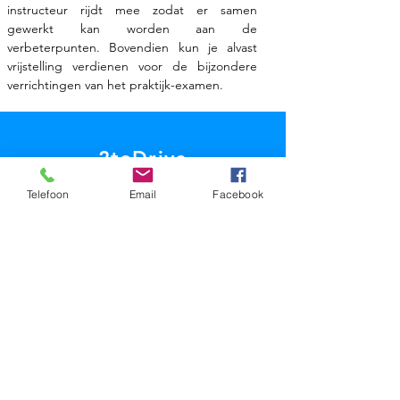
instructeur rijdt mee zodat er samen
gewerkt kan worden aan de
verbeterpunten. Bovendien kun je alvast
vrijstelling verdienen voor de bijzondere
verrichtingen van het praktijk-examen.
2toDrive
Telefoon
Email
Facebook
Tegenwoordig is het mogelijk om een
theorie-examen te doen bij het CBR vanaf
16 jaar. Daarna kan vanaf 16.5 jaar gestart
worden met rijlessen om vervolgens vanaf
17-jarige leeftijd het praktijk-examen af te
leggen. Wanneer je bent geslaagd voor
het praktijk-examen mag je daarna tot je
18e rijden onder begeleiding van een